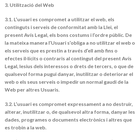
3. Utilització del Web
3.1. L’usuari es compromet a utilitzar el web, els
continguts i serveis de conformitat amb la Llei, el
present Avís Legal, els bons costums i l’ordre públic. De
la mateixa manera l’Usuari s’obliga a no utilitzar el web o
els serveis que es prestin a través d’ell amb fins o
efectes il·lícits o contraris al contingut del present Avís
Legal, lesius dels interessos o drets de tercers, o que de
qualsevol forma pugui danyar, inutilitzar o deteriorar el
web o els seus serveis o impedir un normal gaudi de la
Web per altres Usuaris.
3.2. L’usuari es compromet expressament a no destruir,
alterar, inutilitzar o, de qualsevol altra forma, danyar les
dades, programes o documents electrònics i altres que
es trobin a la web.