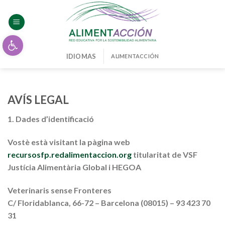
Skip
to
content
Abrir barra de herramientas
IDIOMAS
ALIMENTACCIÓN
AVÍS LEGAL
1. Dades d’identificació
Vostè està visitant la pàgina web
recursosfp.redalimentaccion.org
titularitat de VSF
Justícia Alimentària Global i HEGOA
Veterinaris sense Fronteres
C/ Floridablanca, 66-72 – Barcelona (08015) – 93 423 70
31