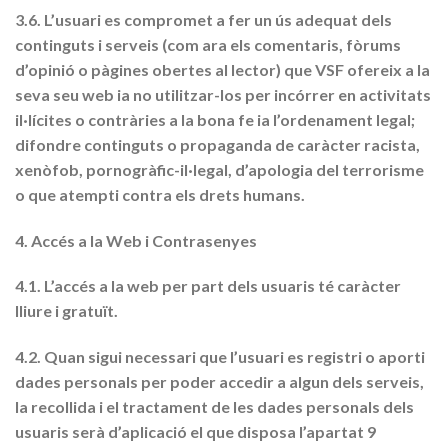
3.6. L’usuari es compromet a fer un ús adequat dels
continguts i serveis (com ara els comentaris, fòrums
d’opinió o pàgines obertes al lector) que VSF ofereix a la
seva seu web ia no utilitzar-los per incórrer en activitats
il·lícites o contràries a la bona fe ia l’ordenament legal;
difondre continguts o propaganda de caràcter racista,
xenòfob, pornogràfic-il·legal, d’apologia del terrorisme
o que atempti contra els drets humans.
4. Accés a la Web i Contrasenyes
4.1. L’accés a la web per part dels usuaris té caràcter
lliure i gratuït.
4.2. Quan sigui necessari que l’usuari es registri o aporti
dades personals per poder accedir a algun dels serveis,
la recollida i el tractament de les dades personals dels
usuaris serà d’aplicació el que disposa l’apartat 9