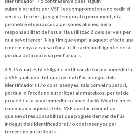
identificador i / o contrasenya que li siguin
subministrades per VSF i es comprometen a no cedir el
seu ús a tercers, ja sigui temporal o permanent, ni a
permetre el seu accés a persones alienes. Serà
responsabilitat de l’usuari la utilització dels serveis per
qualsevol tercer il·legítim que empri a aquest efecte una
contrasenya a causa d’una utilització no diligent o de la
pèrdua de la mateixa per l’usuari.
4.5. L’usuari està obligat a notificar de forma immediata
a VSF qualsevol fet que permeti l’ús indegut dels
identificadors i / o contrasenyes, tals com el robatori,
pèrdua, o l’accés no autoritzat als mateixos, per tal de
procedir a la seva immediata cancel·lació. Mentre no es
comuniquin aquests fets, VSF quedarà eximit de
qualsevol responsabilitat que pogués derivar de l’ús
indegut dels identificadors i / o contrasenyes per
tercers no autoritzats.