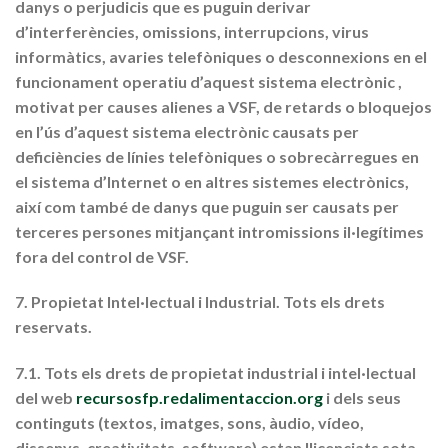
danys o perjudicis que es puguin derivar
d’interferències, omissions, interrupcions, virus
informàtics, avaries telefòniques o desconnexions en el
funcionament operatiu d’aquest sistema electrònic ,
motivat per causes alienes a VSF, de retards o bloquejos
en l’ús d’aquest sistema electrònic causats per
deficiències de línies telefòniques o sobrecàrregues en
el sistema d’Internet o en altres sistemes electrònics,
així com també de danys que puguin ser causats per
terceres persones mitjançant intromissions il·legítimes
fora del control de VSF.
7. Propietat Intel·lectual i Industrial. Tots els drets
reservats.
7.1. Tots els drets de propietat industrial i intel·lectual
del web
recursosfp.redalimentaccion.org
i dels seus
continguts (textos, imatges, sons, àudio, vídeo,
dissenys, creativitats, software) estan llicenciats sota